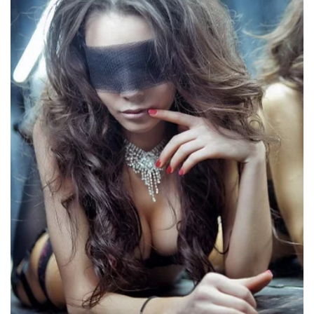
Ты узнаешь,
где
взять силы
на
секс и семью!