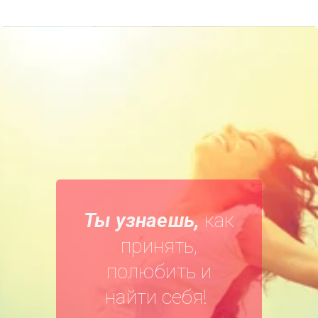
Ты узнаешь,
как
принять,
полюбить и
найти себя!