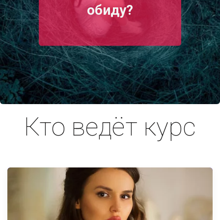
обиду?
Кто ведёт курс
Как принять
себя
?