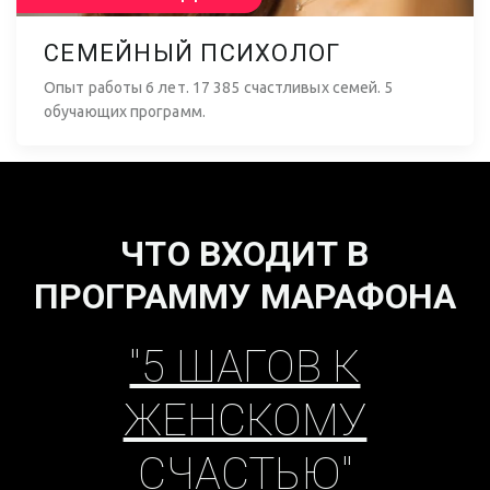
женственность?
СЕМЕЙНЫЙ ПСИХОЛОГ
Опыт работы 6 лет. 17 385 счастливых семей. 5
обучающих программ.
ЧТО ВХОДИТ В
ПРОГРАММУ МАРАФОНА
"5 ШАГОВ К
ЖЕНСКОМУ
Как привлечь
любовь
к себе?
СЧАСТЬЮ"